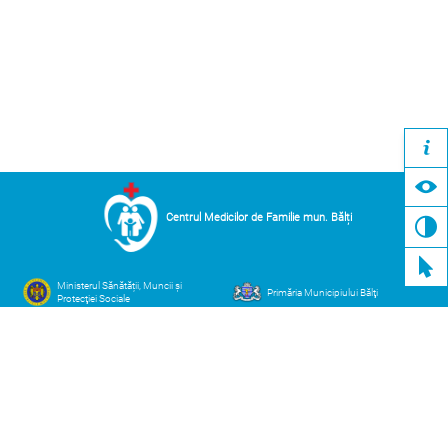
Centrul Medicilor de Familie mun. Bălți
Ministerul Sănătății, Muncii și
Primăria Municipiului Bălţi
Protecţiei Sociale
Compania Naţională de Asigurări
Casa Națională de Asigurări
în Medicină
Sociale
Adresa
Contacte
mun. Bălți str. Decebal 101 V
cmfbalti@ms.md
(0231) 7-52-28