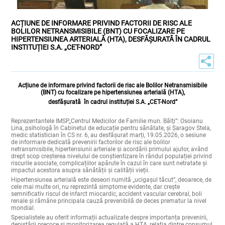
ACȚIUNE DE INFORMARE PRIVIND FACTORII DE RISC ALE
BOLILOR NETRANSMISIBILE (BNT) CU FOCALIZARE PE
HIPERTENSIUNEA ARTERIALĂ (HTA), DESFĂȘURATĂ ÎN CADRUL
INSTITUȚIEI S.A. „CET-NORD”
Acțiune de informare privind factorii de risc ale Bolilor Netransmisibile
(BNT) cu focalizare pe hipertensiunea arterială (HTA),
desfășurată în cadrul instituției
S.A. „CET-Nord”
Reprezentantele
IMSP,,Centrul Medicilor de Familie mun. Bălţi”: Osoianu
Lina, psihologă în Cabinetul de educație pentru sănătate, și Șaragov Stela,
medic statistician în CS nr. 6, au desfășurat marți, 19.05.2026, o sesiune
de
informare dedicată prevenirii factorilor de risc ale bolilor
netransmisibile, hipertensiunii arteriale și acordării primului ajutor, având
drept scop creșterea nivelului de conștientizare în rândul populației privind
riscurile asociate, complicațiilor apărute în cazul în care sunt netratate și
impactul acestora asupra sănătății și calității vieții.
Hipertensiunea arterială este deseori numită
,,ucigașul tăcut”, deoarece, de
cele mai multe ori, nu reprezintă simptome evidente, dar crește
semnificativ riscul de infarct miocardic, accident vascular cerebral, boli
renale și rămâne principala cauză prevenibilă de deces prematur la nivel
mondial.
Specialistele au oferit informații actualizate despre importanța prevenirii,
depistării precoce și monitorizarea regulată a HTA, relația dintre consumul