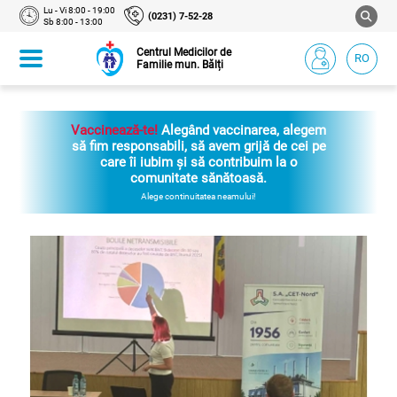
Lu - Vi 8:00 - 19:00
(0231) 7-52-28
Sb 8:00 - 13:00
Centrul Medicilor de
RO
Familie mun. Bălți
Vaccinează-te!
Alegând vaccinarea, alegem
să fim responsabili, să avem grijă de cei pe
care îi iubim și să contribuim la o
comunitate sănătoasă.
Alege continuitatea neamului!