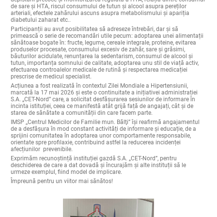
de sare și HTA, riscul consumului de tutun și alcool asupra pereților
arteriali, efectele zahărului ascuns asupra metabolismului și apariția
diabetului zaharat etc..
Participanții au avut posibilitatea să adreseze întrebări, dar și să
primească o serie de recomandări utile pecum: adoptarea unei alimentații
sănătoase bogate în: fructe, legume, cereale integrale, proteine, evitarea
produselor procesate, consumului excesiv de zahăr, sare și grăsimi,
băuturilor acidulate, renunțarea la sedentarism, consumul de alcool și
tutun, importanța somnului de calitate, adoptarea unu stil de viață activ,
efectuarea controalelor medicale de rutină și respectarea medicației
prescrise de medicul specialist.
Acțiunea a fost realizată în contextul Zilei Mondiale a Hipertensiunii,
marcată la 17 mai 2026 și este o continuitate a
inițiativei administrației
S.A. „CET-Nord” care, a solicitat desfășurarea sesiunilor de informare în
incinta istituției, ceea ce manifestă atât grijă față de angajați, cât și de
starea de sănătate a comunității din care facem parte.
IMSP ,,Centrul Medicilor de Familie mun. Bălţi”
își reafirmă angajamentul
de a desfășura în mod constant activități de informare și educație, de a
sprijini comunitatea în adoptarea unor comportamente responsabile,
orientate spre profilaxie, contribuind astfel la reducerea incidenței
afecțiunilor prevenibile.
Exprimăm recunoștință instituției gazdă S.A. „CET-Nord”, pentru
deschiderea de care a dat dovadă și încurajăm și alte instituții să le
urmeze exemplul, fiind model de implicare.
Împreună pentru un viitor mai sănătos!