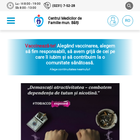
Lu - Vi 8:00 - 19:00
(0231) 7-52-28
Sb 8:00 - 13:00
Centrul Medicilor de
RO
Familie mun. Bălți
Vaccinează-te!
Vaccinarea- un gest simplu
ce te protejează și aduce siguranță tuturor.
Te așteptăm în cabinetele de imunizări, în
oricare Centru de sănătate al IMSP„CMF
mun. Bălți” .
.