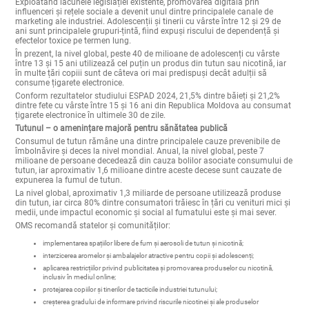
a copiilor și adolescenților, al căror creier este încă în dezvoltare.
Exploatând lacunele legislației existente, promovarea digitală prin
influenceri și rețele sociale a devenit unul dintre principalele canale de
marketing ale industriei. Adolescenții și tinerii cu vârste între 12 și 29 de
ani sunt principalele grupuri-țintă, fiind expuși riscului de dependență și
efectelor toxice pe termen lung.
În prezent, la nivel global, peste 40 de milioane de adolescenți cu vârste
între 13 și 15 ani utilizează cel puțin un produs din tutun sau nicotină, iar
în multe țări copiii sunt de câteva ori mai predispuși decât adulții să
consume țigarete electronice.
Conform rezultatelor studiului ESPAD 2024, 21,5% dintre băieți și 21,2%
dintre fete cu vârste între 15 și 16 ani din Republica Moldova au consumat
țigarete electronice în ultimele 30 de zile.
Tutunul – o amenințare majoră pentru sănătatea publică
Consumul de tutun rămâne una dintre principalele cauze prevenibile de
îmbolnăvire și deces la nivel mondial. Anual, la nivel global, peste 7
milioane de persoane decedează din cauza bolilor asociate consumului de
tutun, iar aproximativ 1,6 milioane dintre aceste decese sunt cauzate de
expunerea la fumul de tutun.
La nivel global, aproximativ 1,3 miliarde de persoane utilizează produse
din tutun, iar circa 80% dintre consumatori trăiesc în țări cu venituri mici și
medii, unde impactul economic și social al fumatului este și mai sever.
OMS recomandă statelor și comunităților:
implementarea spațiilor libere de fum și aerosoli de tutun și nicotină;
interzicerea aromelor și ambalajelor atractive pentru copii și adolescenți;
aplicarea restricțiilor privind publicitatea și promovarea produselor cu nicotină,
inclusiv în mediul online;
protejarea copiilor și tinerilor de tacticile industriei tutunului;