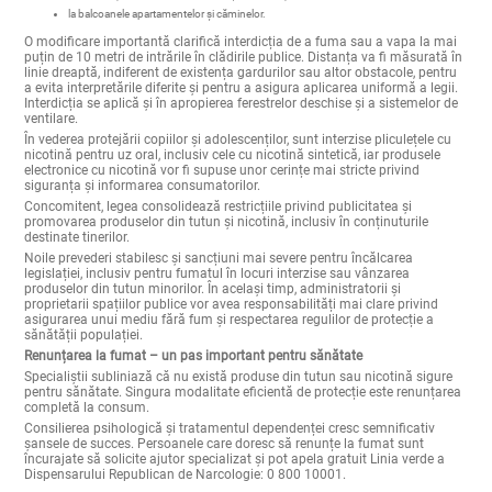
în alte spații comune ale blocurilor și construcțiilor auxiliare;
la balcoanele apartamentelor și căminelor.
O modificare importantă clarifică interdicția de a fuma sau a vapa la mai
puțin de 10 metri de intrările în clădirile publice. Distanța va fi măsurată în
linie dreaptă, indiferent de existența gardurilor sau altor obstacole, pentru
a evita interpretările diferite și pentru a asigura aplicarea uniformă a legii.
Interdicția se aplică și în apropierea ferestrelor deschise și a sistemelor de
ventilare.
În vederea protejării copiilor și adolescenților, sunt interzise pliculețele cu
nicotină pentru uz oral, inclusiv cele cu nicotină sintetică, iar produsele
electronice cu nicotină vor fi supuse unor cerințe mai stricte privind
siguranța și informarea consumatorilor.
Concomitent, legea consolidează restricțiile privind publicitatea și
promovarea produselor din tutun și nicotină, inclusiv în conținuturile
destinate tinerilor.
Noile prevederi stabilesc și sancțiuni mai severe pentru încălcarea
legislației, inclusiv pentru fumatul în locuri interzise sau vânzarea
produselor din tutun minorilor. În același timp, administratorii și
proprietarii spațiilor publice vor avea responsabilități mai clare privind
asigurarea unui mediu fără fum și respectarea regulilor de protecție a
sănătății populației.
Renunțarea la fumat – un pas important pentru sănătate
Specialiștii subliniază că nu există produse din tutun sau nicotină sigure
pentru sănătate. Singura modalitate eficientă de protecție este renunțarea
completă la consum.
Consilierea psihologică și tratamentul dependenței cresc semnificativ
șansele de succes. Persoanele care doresc să renunțe la fumat sunt
încurajate să solicite ajutor specializat și pot apela gratuit Linia verde a