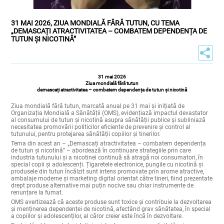
31 MAI 2026, ZIUA MONDIALĂ FĂRĂ TUTUN, CU TEMA
„DEMASCAȚI ATRACTIVITATEA – COMBATEM DEPENDENȚA DE
TUTUN ȘI NICOTINĂ”
31 mai 2026
Ziua mondială fără tutun
demascați atractivitatea – combatem dependența de tutun și nicotină
Ziua mondială fără tutun, marcată anual pe 31 mai și inițiată de
Organizația Mondială a Sănătății (OMS), evidențiază impactul devastator
al consumului de tutun și nicotină asupra sănătății publice și subliniază
necesitatea promovării politicilor eficiente de prevenire și control al
tutunului, pentru protejarea sănătății copiilor și tinerilor.
Tema din acest an – „Demascați atractivitatea – combatem dependența
de tutun și nicotină” – abordează în continuare strategiile prin care
industria tutunului și a nicotinei continuă să atragă noi consumatori, în
special copii și adolescenți. Țigaretele electronice, pungile cu nicotină și
produsele din tutun încălzit sunt intens promovate prin arome atractive,
ambalaje moderne și marketing digital orientat către tineri, fiind prezentate
drept produse alternative mai puțin nocive sau chiar instrumente de
renunțare la fumat.
OMS avertizează că aceste produse sunt toxice și contribuie la dezvoltarea
și menținerea dependenței de nicotină, afectând grav sănătatea, în special