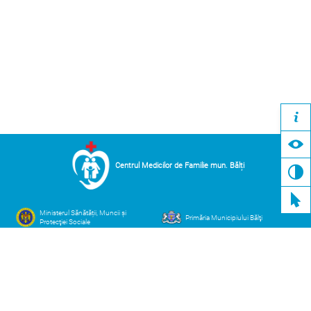
Centrul Medicilor de Familie mun. Bălți
Ministerul Sănătății, Muncii și
Primăria Municipiului Bălţi
Protecţiei Sociale
Compania Naţională de Asigurări
Casa Națională de Asigurări
în Medicină
Sociale
Adresa
Contacte
mun. Bălți str. Decebal 101 V
cmfbalti@ms.md
(0231) 7-52-28