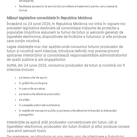
creșterea gradului de informare privind riscurile nicotinei și ale produselor
emergente;
facilitarea accesului la servicii de consiliere și tratament pentru renunțarea la
fumat.
Măsuri legislative consolidate în Republica Moldova
Începând cu 24 iunie 2026, în Republica Moldova vor intra în vigoare noi
prevederi legislative destinate să consolideze măsurile de protecție a
populației împotriva expunerii la fumul de tutun și aerosolii generați de
țigaretele electronice, dispozitivele de încălzire a tutunului și alte produse
care conțin nicotină.
Legea stabilește mai clar spațiile unde consumul tuturor produselor de
tutun și nicotină sunt interzise, introduce definiții mai precise privind
aplicarea interdicțiilor și consolidează responsabilitățile administratorilor
de spații publice și ale angajatorilor.
Astfel, din 24 iunie 2026, consumul produselor de tutun și nicotină vor fi
interzise inclusiv:
pe terenurile de sport;
în grădinile zoologice;
în parcurile acvatice;
pe terenurile aferente piscinelor;
pe plaje;
în pasajele pietonale subterane;
în stațiile de transport public și pe terenurile aferente îmbarcării și debarcării
pasagerilor.
Interdicțiile se aplică atât produselor convenționale din tutun, cât și
țigaretelor electronice, produselor din tutun încălzit și altor produse conexe
care emit aerosoli toxici.