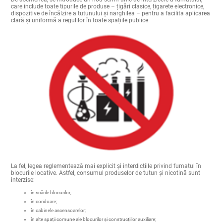
De asemenea, se introduce un nou semn unic de interzicere a fumatului,
care include toate tipurile de produse – țigări clasice, țigarete electronice,
dispozitive de încălzire a tutunului și narghilea – pentru a facilita aplicarea
clară și uniformă a regulilor în toate spațiile publice.
La fel, legea reglementează mai explicit și interdicțiile privind fumatul în
blocurile locative. Astfel, consumul produselor de tutun și nicotină sunt
interzise:
în scările blocurilor;
în coridoare;
în cabinele ascensoarelor;