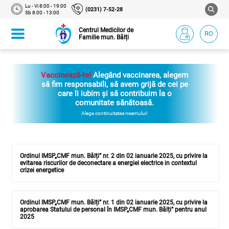
Lu - Vi 8:00 - 19:00
(0231) 7-52-28
Sb 8:00 - 13:00
Centrul Medicilor de
RO
Familie mun. Bălți
Vaccinează-te!
Alegând vaccinarea, alegem
să fim responsabili, să avem grijă de cei pe
care îi iubim și să contribuim la o
comunitate sănătoasă.
Alege continuitatea neamului!
Ordinul IMSP„CMF mun. Bălți” nr. 2 din 02 ianuarie 2025, cu privire la
evitarea riscurilor de deconectare a energiei electrice in contextul
crizei energetice
Ordinul IMSP„CMF mun. Bălți” nr. 1 din 02 ianuarie 2025, cu privire la
aprobarea Statului de personal în IMSP„CMF mun. Bălți” pentru anul
2025