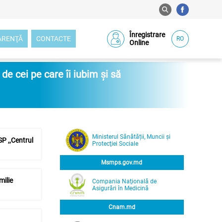
Înregistrare
ARENŢĂ
CONTACTE
RO
Online
e cei pe care îi iubim și să
Ministerul Sănătății, Muncii și
P ,,Centrul
Protecţiei Sociale
Msmps.gov.md
milie
Compania Naţională de
Asigurări în Medicină
Cnam.md