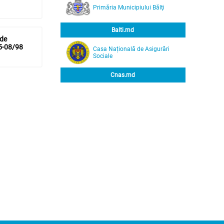
Primăria Municipiului Bălţi
Balti.md
(de
05-08/98
Casa Națională de Asigurări
Sociale
Cnas.md