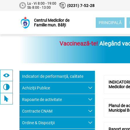
Lu - Vi 8:00 - 19:00
(0231) 7-52-28
Sb 8:00 - 13:00
Centrul Medicilor de
PRINCIPALĂ
Familie mun. Bălți
Vaccinează-te!
Alegând vacc
Indicatori de performanță, calitate
INDICATORII
Medicilor de
Achiziţii Publice
Rapoarte de activitate
Planul de ach
Municipal B
Contracte CNAM
Ordine & Dispoziţii
Raport econ