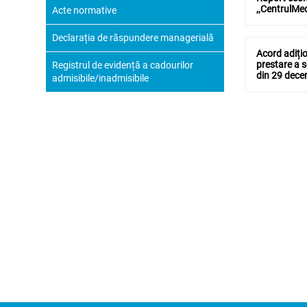
,,CentrulMed
Acte normative
Declarația de răspundere managerială
Acord adițio
prestare a s
Registrul de evidență a cadourilor
din 29 dece
admisibile/inadmisibile