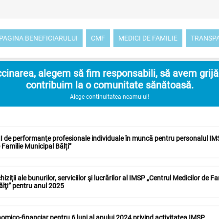
PAGINA BENEFICIARULUI
CMF
MEDICI DE FAMILIE
TRANSP
inarea, alegem să fim responsabili, să avem grijă d
contribuim la o comunitate sănătoasă.
Alege continuitatea neamului!
 de performanţe profesionale individuale în muncă pentru personalul IMS
 Familie Municipal Bălți”
iziţii ale bunurilor, serviciilor şi lucrărilor al IMSP „Centrul Medicilor de Fa
ălţi” pentru anul 2025
omico-financiar pentru 6 luni al anului 2024 privind activitatea IMSP