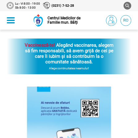
Lu - Vi 8:00 - 19:00
(0231) 7-52-28
Sb 8:00 - 13:00
Centrul Medicilor de
RO
Familie mun. Bălți
Vaccinează-te!
Alegând vaccinarea, alegem
să fim responsabili, să avem grijă de cei pe
care îi iubim și să contribuim la o
comunitate sănătoasă.
Alege continuitatea neamului!