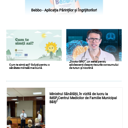
Bebbo - Aplicația Părinților și Îngrijitorilor!
„Doctor BRO”, un serial pentru
Cum te simți azi? Soluții pentru o
adolescenți despre riscurile consumului
sănătate mintală mai bună.
de tutun și nicotină
Ministrul Sănătății, în vizită de lucru la
IMSP„Centrul Medicilor de Familie Municipal
Bălţi”