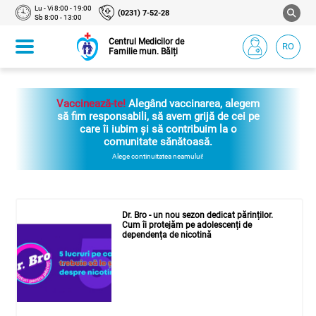
Lu - Vi 8:00 - 19:00
(0231) 7-52-28
Sb 8:00 - 13:00
Centrul Medicilor de
RO
Familie mun. Bălți
Vaccinează-te!
Alegând vaccinarea, alegem
să fim responsabili, să avem grijă de cei pe
care îi iubim și să contribuim la o
comunitate sănătoasă.
Alege continuitatea neamului!
Dr. Bro - un nou sezon dedicat părinților.
Cum îi protejăm pe adolescenți de
dependența de nicotină