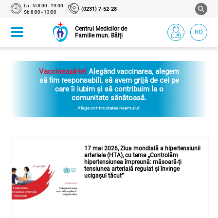
Lu - Vi 8:00 - 19:00
(0231) 7-52-28
Sb 8:00 - 13:00
Centrul Medicilor de
RO
Familie mun. Bălți
Vaccinează-te!
Alegând vaccinarea, alegem
să fim responsabili, să avem grijă de cei pe
care îi iubim și să contribuim la o
comunitate sănătoasă.
Alege continuitatea neamului!
17 mai 2026, Ziua mondială a hipertensiunii
arteriale (HTA), cu tema „Controlăm
hipertensiunea împreună: măsoară-ți
tensiunea arterială regulat și învinge
ucigașul tăcut”