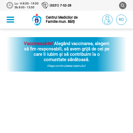
Lu - Vi 8:00 - 19:00
(0231) 7-52-28
Sb 8:00 - 13:00
Centrul Medicilor de
RO
Familie mun. Bălți
Vaccinează-te!
Alegând vaccinarea, alegem
să fim responsabili, să avem grijă de cei pe
care îi iubim și să contribuim la o
comunitate sănătoasă.
Alege continuitatea neamului!