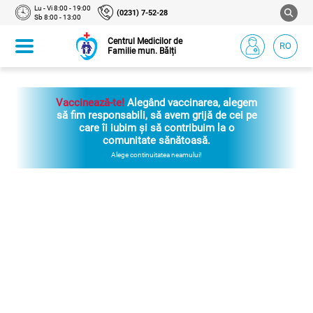
Lu - Vi 8:00 - 19:00
(0231) 7-52-28
Sb 8:00 - 13:00
Centrul Medicilor de
RO
Familie mun. Bălți
Vaccinează-te!
Alegând vaccinarea, alegem
să fim responsabili, să avem grijă de cei pe
care îi iubim și să contribuim la o
comunitate sănătoasă.
Alege continuitatea neamului!