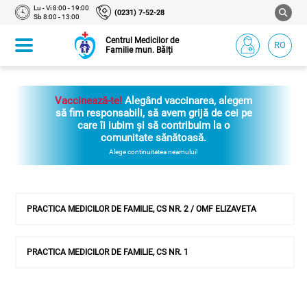
Lu - Vi 8:00 - 19:00
(0231) 7-52-28
Sb 8:00 - 13:00
Centrul Medicilor de
RO
Familie mun. Bălți
Vaccinează-te!
Alegând vaccinarea, alegem
să fim responsabili, să avem grijă de cei pe
care îi iubim și să contribuim la o
comunitate sănătoasă.
Alege continuitatea neamului!
PRACTICA MEDICILOR DE FAMILIE, CS NR. 2 / OMF ELIZAVETA
PRACTICA MEDICILOR DE FAMILIE, CS NR. 1