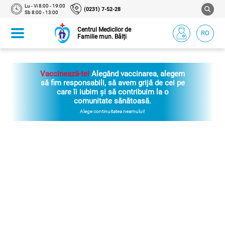
Lu - Vi 8:00 - 19:00
(0231) 7-52-28
Sb 8:00 - 13:00
Centrul Medicilor de
RO
Familie mun. Bălți
Vaccinează-te!
Alegând vaccinarea, alegem
să fim responsabili, să avem grijă de cei pe
care îi iubim și să contribuim la o
comunitate sănătoasă.
Alege continuitatea neamului!