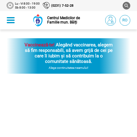
Lu - Vi 8:00 - 19:00
(0231) 7-52-28
Sb 8:00 - 13:00
Centrul Medicilor de
RO
Familie mun. Bălți
Vaccinează-te!
Alegând vaccinarea, alegem
să fim responsabili, să avem grijă de cei pe
care îi iubim și să contribuim la o
comunitate sănătoasă.
Alege continuitatea neamului!