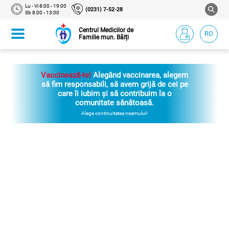
Lu - Vi 8:00 - 19:00
(0231) 7-52-28
Sb 8:00 - 13:00
Centrul Medicilor de
RO
Familie mun. Bălți
Vaccinează-te!
Alegând vaccinarea, alegem
să fim responsabili, să avem grijă de cei pe
care îi iubim și să contribuim la o
comunitate sănătoasă.
Alege continuitatea neamului!