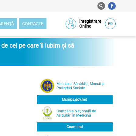
Înregistrare
ARENŢĂ
CONTACTE
RO
Online
e cei pe care îi iubim și să
Ministerul Sănătății, Muncii și
Protecţiei Sociale
Msmps.gov.md
Compania Naţională de
Asigurări în Medicină
Cnam.md