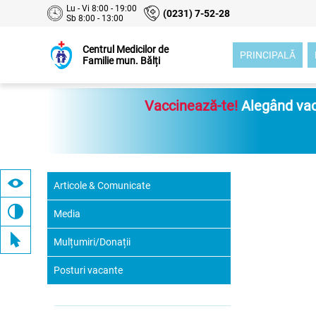
Lu - Vi 8:00 - 19:00
(0231) 7-52-28
Sb 8:00 - 13:00
Centrul Medicilor de
PRINCIPALĂ
Familie mun. Bălți
Vaccinează-te!
Alegând vacc
Articole & Comunicate
Media
Mulțumiri/Donații
Posturi vacante