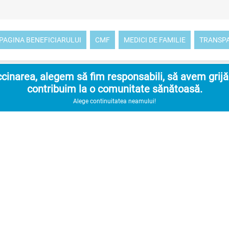
PAGINA BENEFICIARULUI
CMF
MEDICI DE FAMILIE
TRANSP
inarea, alegem să fim responsabili, să avem grijă d
contribuim la o comunitate sănătoasă.
Alege continuitatea neamului!