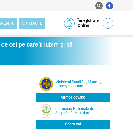
Înregistrare
ARENŢĂ
CONTACTE
RO
Online
e cei pe care îi iubim și să
Ministerul Sănătății, Muncii și
Protecţiei Sociale
Msmps.gov.md
Compania Naţională de
Asigurări în Medicină
Cnam.md