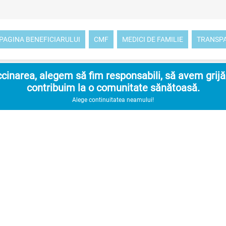
PAGINA BENEFICIARULUI
CMF
MEDICI DE FAMILIE
TRANSP
inarea, alegem să fim responsabili, să avem grijă d
contribuim la o comunitate sănătoasă.
Alege continuitatea neamului!