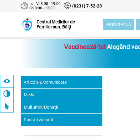
Lu - Vi 8:00 - 19:00
(0231) 7-52-28
Sb 8:00 - 13:00
Centrul Medicilor de
PRINCIPALĂ
Familie mun. Bălți
Vaccinează-te!
Alegând vacc
Articole & Comunicate
Media
Mulțumiri/Donații
Posturi vacante