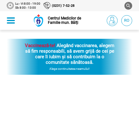
Lu - Vi 8:00 - 19:00
(0231) 7-52-28
Sb 8:00 - 13:00
Centrul Medicilor de
RO
Familie mun. Bălți
Vaccinează-te!
Alegând vaccinarea, alegem
să fim responsabili, să avem grijă de cei pe
care îi iubim și să contribuim la o
comunitate sănătoasă.
Alege continuitatea neamului!