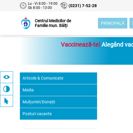
Lu - Vi 8:00 - 19:00
(0231) 7-52-28
Sb 8:00 - 13:00
Centrul Medicilor de
PRINCIPALĂ
Familie mun. Bălți
Vaccinează-te!
Alegând vacc
Articole & Comunicate
Media
Mulțumiri/Donații
Posturi vacante