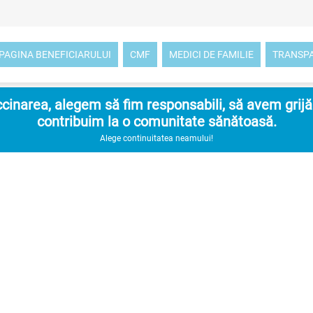
PAGINA BENEFICIARULUI
CMF
MEDICI DE FAMILIE
TRANSP
inarea, alegem să fim responsabili, să avem grijă d
contribuim la o comunitate sănătoasă.
Alege continuitatea neamului!