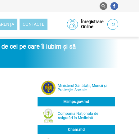
Înregistrare
ARENŢĂ
CONTACTE
RO
Online
e cei pe care îi iubim și să
Ministerul Sănătății, Muncii și
Protecţiei Sociale
Msmps.gov.md
Compania Naţională de
Asigurări în Medicină
Cnam.md