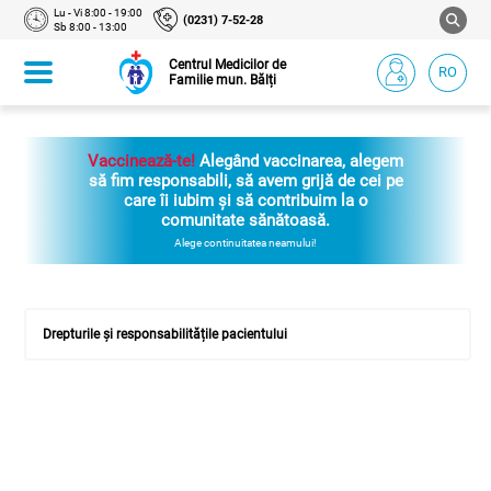
Lu - Vi 8:00 - 19:00
(0231) 7-52-28
Sb 8:00 - 13:00
Centrul Medicilor de
RO
Familie mun. Bălți
Vaccinează-te!
Alegând vaccinarea, alegem
să fim responsabili, să avem grijă de cei pe
care îi iubim și să contribuim la o
comunitate sănătoasă.
Alege continuitatea neamului!
Drepturile și responsabilitățile pacientului