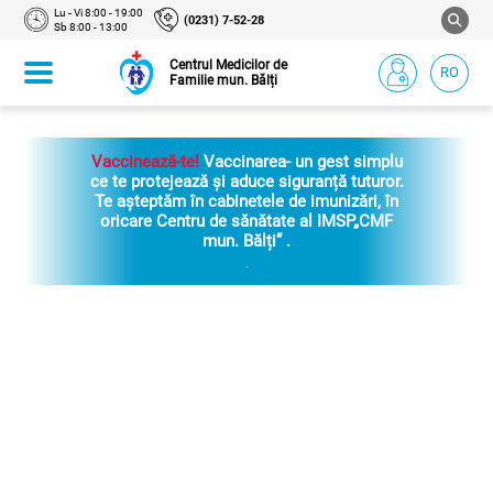
Lu - Vi 8:00 - 19:00
(0231) 7-52-28
Sb 8:00 - 13:00
Centrul Medicilor de
RO
Familie mun. Bălți
Vaccinează-te!
Vaccinarea- un gest simplu
ce te protejează și aduce siguranță tuturor.
Te așteptăm în cabinetele de imunizări, în
oricare Centru de sănătate al IMSP„CMF
mun. Bălți” .
.