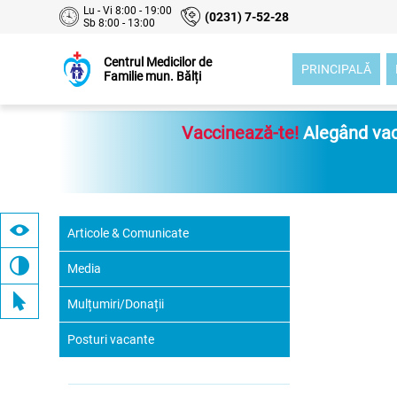
Lu - Vi 8:00 - 19:00
(0231) 7-52-28
Sb 8:00 - 13:00
Centrul Medicilor de
PRINCIPALĂ
Familie mun. Bălți
Vaccinează-te!
Alegând vacc
Articole & Comunicate
Media
Mulțumiri/Donații
Posturi vacante