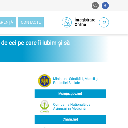
Înregistrare
ARENŢĂ
CONTACTE
RO
Online
e cei pe care îi iubim și să
Ministerul Sănătății, Muncii și
Protecţiei Sociale
Msmps.gov.md
Compania Naţională de
Asigurări în Medicină
Cnam.md