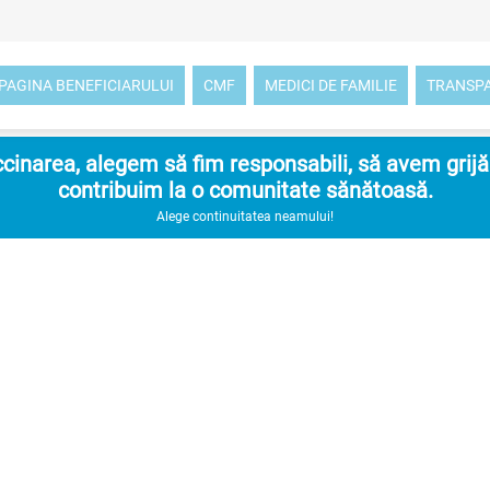
PAGINA BENEFICIARULUI
CMF
MEDICI DE FAMILIE
TRANSP
inarea, alegem să fim responsabili, să avem grijă d
contribuim la o comunitate sănătoasă.
Alege continuitatea neamului!