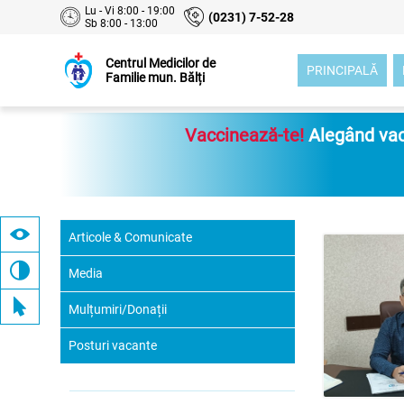
Lu - Vi 8:00 - 19:00
(0231) 7-52-28
Sb 8:00 - 13:00
Centrul Medicilor de
PRINCIPALĂ
Familie mun. Bălți
Vaccinează-te!
Alegând vacc
Articole & Comunicate
Media
Mulțumiri/Donații
Posturi vacante