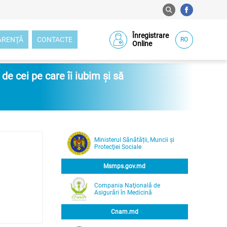
Înregistrare
ARENŢĂ
CONTACTE
RO
Online
e cei pe care îi iubim și să
Ministerul Sănătății, Muncii și
Protecţiei Sociale
Msmps.gov.md
Compania Naţională de
Asigurări în Medicină
Cnam.md