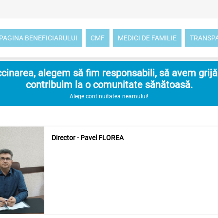
PAGINA BENEFICIARULUI
CMF
MEDICI DE FAMILIE
TRANSP
inarea, alegem să fim responsabili, să avem grijă d
contribuim la o comunitate sănătoasă.
Alege continuitatea neamului!
Director - Pavel FLOREA