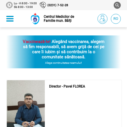
Lu - Vi 8:00 - 19:00
(0231) 7-52-28
Sb 8:00 - 13:00
Centrul Medicilor de
RO
Familie mun. Bălți
Vaccinează-te!
Alegând vaccinarea, alegem
să fim responsabili, să avem grijă de cei pe
care îi iubim și să contribuim la o
comunitate sănătoasă.
Alege continuitatea neamului!
Director - Pavel FLOREA