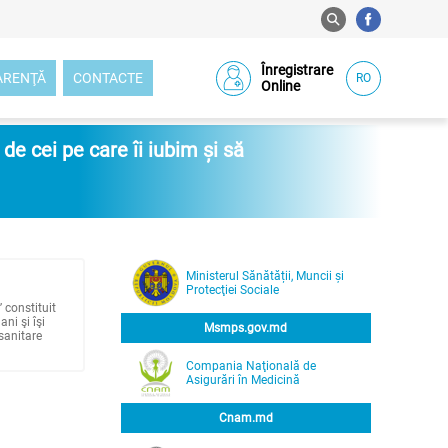
Înregistrare
ARENŢĂ
CONTACTE
RO
Online
e cei pe care îi iubim și să
Ministerul Sănătății, Muncii și
Protecţiei Sociale
 constituit
ni şi îşi
Msmps.gov.md
-sanitare
Compania Naţională de
Asigurări în Medicină
prezentarea
Cnam.md
 acestea;
icatorilor de