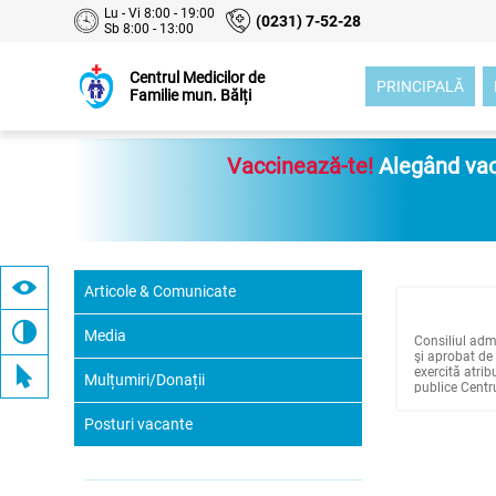
Lu - Vi 8:00 - 19:00
(0231) 7-52-28
Sb 8:00 - 13:00
Centrul Medicilor de
PRINCIPALĂ
Familie mun. Bălți
Vaccinează-te!
Alegând vacc
Articole & Comunicate
Media
Consiliul admi
şi aprobat de 
exercită atrib
Mulțumiri/Donații
publice Centru
1) examinarea
Posturi vacante
2) examinarea
lor pentru in
3) examinarea 
4) examinarea 