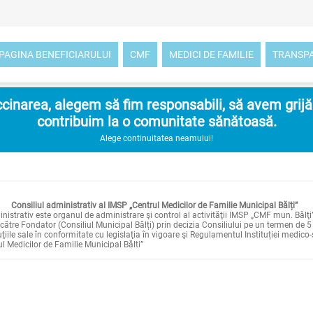
PAGINA BENEFICIARULUI
CMF
MEDICI DE FAMILIE
TRANSP
inarea, alegem să fim responsabili, să avem grijă d
contribuim la o comunitate sănătoasă.
Alege continuitatea neamului!
Consiliul administrativ al IMSP „Centrul Medicilor de Familie Municipal Bălți”
nistrativ este organul de administrare şi control al activităţii IMSP „CMF mun. Bălţi”
către Fondator (Consiliul Municipal Bălți) prin decizia Consiliului pe un termen de 5 a
uţiile sale în conformitate cu legislaţia în vigoare şi Regulamentul Instituției medico
l Medicilor de Familie Municipal Bălți”
Consiliul administrativ are următoarele atribuţii:
 şi aprobarea planurilor anuale de activitate ale IMSP „CMF mun. Bălţi”;
 şi aprobarea rapoartelor trimestriale privind activitatea IMSP „CMF mun. Bălţi” şi 
formare Fondatorului;
şi coordonarea devizelor de venituri şi cheltuieli (business-plan) şi modificărilor la
şi coordonarea statelor de personal, listelor de tarifare a salariaţilor, aprobarea ind