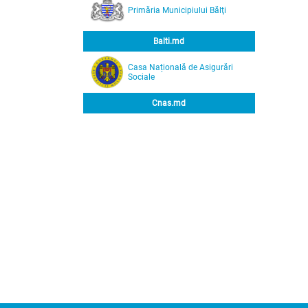
CMF mun.
Primăria Municipiului Bălţi
ului
sterului
n vigoare;
Balti.md
emiilor şi
pentru
ncţie,
Casa Națională de Asigurări
ageriale ale
Sociale
Cnas.md
v
:
prin votul
t în
 mun. Bălți”;