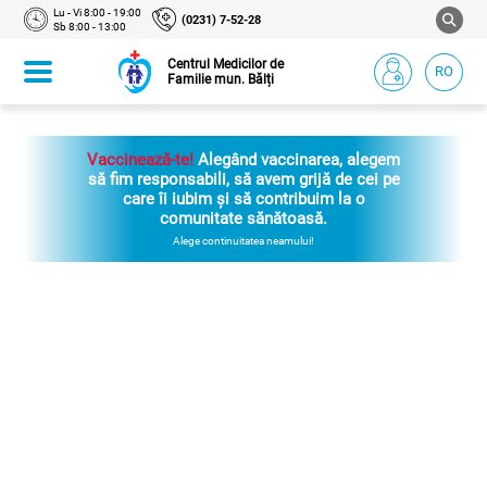
Lu - Vi 8:00 - 19:00
(0231) 7-52-28
Sb 8:00 - 13:00
Centrul Medicilor de
RO
Familie mun. Bălți
Vaccinează-te!
Alegând vaccinarea, alegem
să fim responsabili, să avem grijă de cei pe
care îi iubim și să contribuim la o
comunitate sănătoasă.
Alege continuitatea neamului!