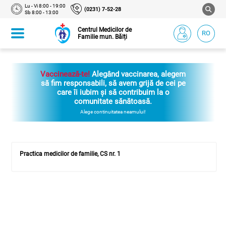
Lu - Vi 8:00 - 19:00
(0231) 7-52-28
Sb 8:00 - 13:00
Centrul Medicilor de
RO
Familie mun. Bălți
Vaccinează-te!
Alegând vaccinarea, alegem
să fim responsabili, să avem grijă de cei pe
care îi iubim și să contribuim la o
comunitate sănătoasă.
Alege continuitatea neamului!
Practica medicilor de familie, CS nr. 1