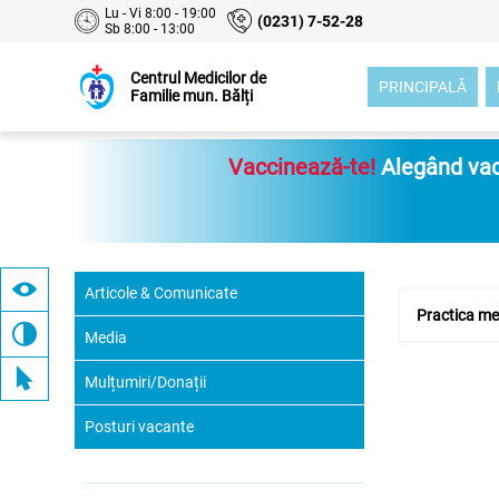
Lu - Vi 8:00 - 19:00
(0231) 7-52-28
Sb 8:00 - 13:00
Centrul Medicilor de
PRINCIPALĂ
Familie mun. Bălți
Vaccinează-te!
Alegând vacc
Articole & Comunicate
Practica med
Media
Mulțumiri/Donații
Posturi vacante