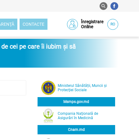
Înregistrare
ARENŢĂ
CONTACTE
RO
Online
e cei pe care îi iubim și să
Ministerul Sănătății, Muncii și
Protecţiei Sociale
Msmps.gov.md
Compania Naţională de
Asigurări în Medicină
Cnam.md