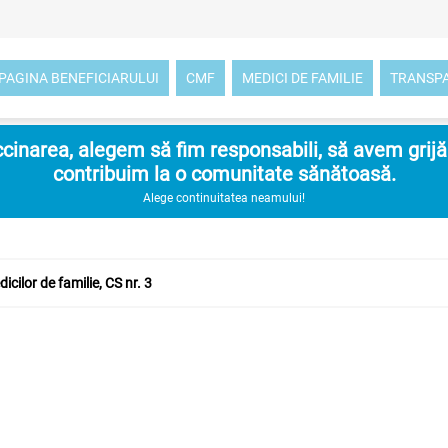
PAGINA BENEFICIARULUI
CMF
MEDICI DE FAMILIE
TRANSP
inarea, alegem să fim responsabili, să avem grijă d
contribuim la o comunitate sănătoasă.
Alege continuitatea neamului!
icilor de familie, CS nr. 3