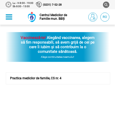
Lu - Vi 8:00 - 19:00
(0231) 7-52-28
Sb 8:00 - 13:00
Centrul Medicilor de
RO
Familie mun. Bălți
Vaccinează-te!
Alegând vaccinarea, alegem
să fim responsabili, să avem grijă de cei pe
care îi iubim și să contribuim la o
comunitate sănătoasă.
Alege continuitatea neamului!
Practica medicilor de familie, CS nr. 4