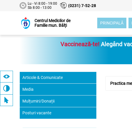
Lu - Vi 8:00 - 19:00
(0231) 7-52-28
Sb 8:00 - 13:00
Centrul Medicilor de
PRINCIPALĂ
Familie mun. Bălți
Vaccinează-te!
Alegând vacc
Articole & Comunicate
Practica med
Media
Mulțumiri/Donații
Posturi vacante