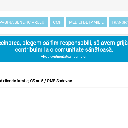
PAGINA BENEFICIARULUI
CMF
MEDICI DE FAMILIE
TRANSP
inarea, alegem să fim responsabili, să avem grijă d
contribuim la o comunitate sănătoasă.
Alege continuitatea neamului!
icilor de familie, CS nr. 5 / OMF Sadovoe