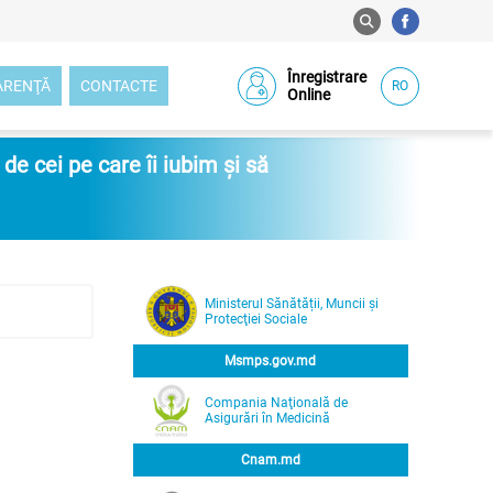
Înregistrare
ARENŢĂ
CONTACTE
RO
Online
e cei pe care îi iubim și să
Ministerul Sănătății, Muncii și
Protecţiei Sociale
Msmps.gov.md
Compania Naţională de
Asigurări în Medicină
Cnam.md