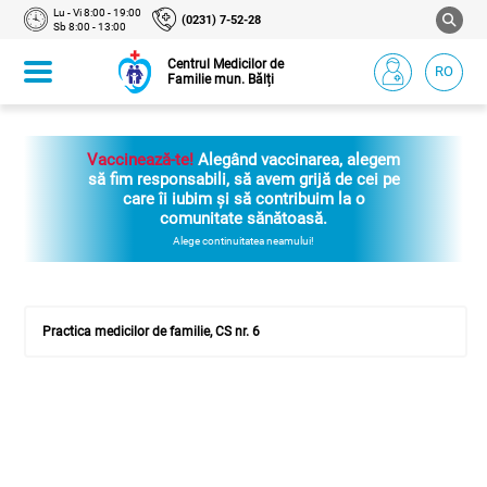
Lu - Vi 8:00 - 19:00
(0231) 7-52-28
Sb 8:00 - 13:00
Centrul Medicilor de
RO
Familie mun. Bălți
Vaccinează-te!
Alegând vaccinarea, alegem
să fim responsabili, să avem grijă de cei pe
care îi iubim și să contribuim la o
comunitate sănătoasă.
Alege continuitatea neamului!
Practica medicilor de familie, CS nr. 6