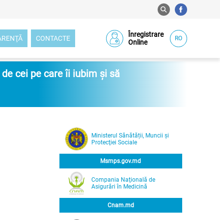
Înregistrare
ARENŢĂ
CONTACTE
RO
Online
e cei pe care îi iubim și să
Ministerul Sănătății, Muncii și
Protecţiei Sociale
Msmps.gov.md
Compania Naţională de
Asigurări în Medicină
Cnam.md