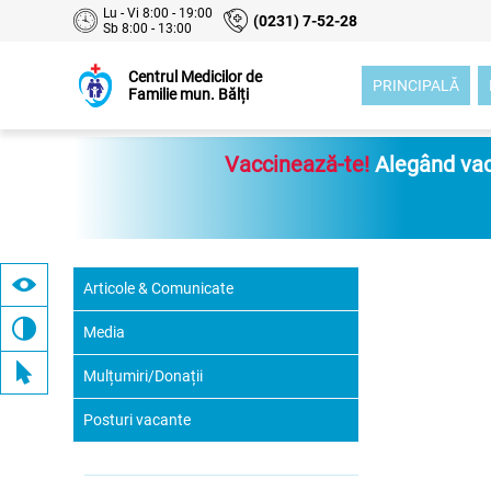
Lu - Vi 8:00 - 19:00
(0231) 7-52-28
Sb 8:00 - 13:00
Centrul Medicilor de
PRINCIPALĂ
Familie mun. Bălți
Vaccinează-te!
Alegând vacc
Articole & Comunicate
Media
Mulțumiri/Donații
Posturi vacante