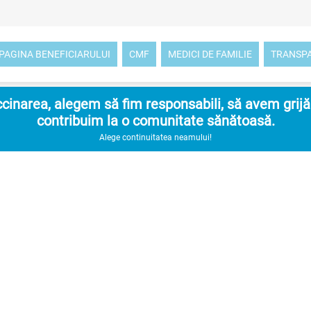
PAGINA BENEFICIARULUI
CMF
MEDICI DE FAMILIE
TRANSP
inarea, alegem să fim responsabili, să avem grijă d
contribuim la o comunitate sănătoasă.
Alege continuitatea neamului!