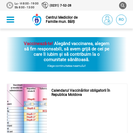
Lu - Vi 8:00 - 19:00
(0231) 7-52-28
Sb 8:00 - 13:00
Centrul Medicilor de
RO
Familie mun. Bălți
Vaccinează-te!
Alegând vaccinarea, alegem
să fim responsabili, să avem grijă de cei pe
care îi iubim și să contribuim la o
comunitate sănătoasă.
Alege continuitatea neamului!
Calendarul Vaccinărilor obligatorii în
Republica Moldova