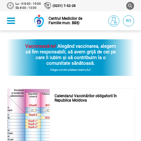
Lu - Vi 8:00 - 19:00
(0231) 7-52-28
Sb 8:00 - 13:00
Centrul Medicilor de
RO
Familie mun. Bălți
Vaccinează-te!
Alegând vaccinarea, alegem
să fim responsabili, să avem grijă de cei pe
care îi iubim și să contribuim la o
comunitate sănătoasă.
Alege continuitatea neamului!
Calendarul Vaccinărilor obligatorii în
Republica Moldova