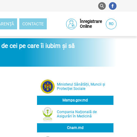
Înregistrare
ARENŢĂ
CONTACTE
RO
Online
e cei pe care îi iubim și să
Ministerul Sănătății, Muncii și
Protecţiei Sociale
Msmps.gov.md
Compania Naţională de
Asigurări în Medicină
Cnam.md