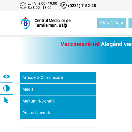
Lu - Vi 8:00 - 19:00
(0231) 7-52-28
Sb 8:00 - 13:00
Centrul Medicilor de
PRINCIPALĂ
Familie mun. Bălți
Vaccinează-te!
Alegând vacc
Articole & Comunicate
Media
Mulțumiri/Donații
Posturi vacante