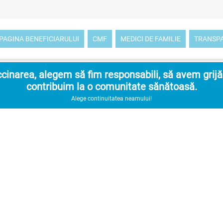
PAGINA BENEFICIARULUI
CMF
MEDICI DE FAMILIE
TRANSP
inarea, alegem să fim responsabili, să avem grijă d
contribuim la o comunitate sănătoasă.
Alege continuitatea neamului!