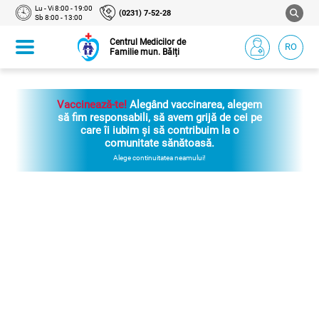
Lu - Vi 8:00 - 19:00
(0231) 7-52-28
Sb 8:00 - 13:00
Centrul Medicilor de
RO
Familie mun. Bălți
Vaccinează-te!
Alegând vaccinarea, alegem
să fim responsabili, să avem grijă de cei pe
care îi iubim și să contribuim la o
comunitate sănătoasă.
Alege continuitatea neamului!