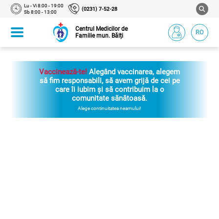
Lu - Vi 8:00 - 19:00
(0231) 7-52-28
Sb 8:00 - 13:00
Centrul Medicilor de
RO
Familie mun. Bălți
Vaccinează-te!
Alegând vaccinarea, alegem
să fim responsabili, să avem grijă de cei pe
care îi iubim și să contribuim la o
comunitate sănătoasă.
Alege continuitatea neamului!