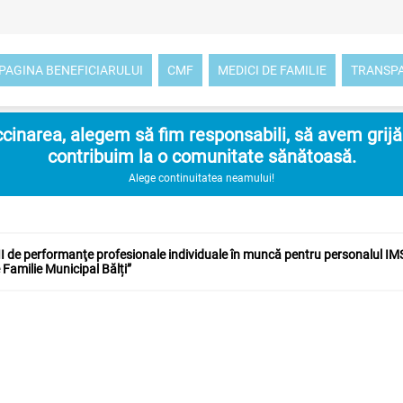
PAGINA BENEFICIARULUI
CMF
MEDICI DE FAMILIE
TRANSP
inarea, alegem să fim responsabili, să avem grijă d
contribuim la o comunitate sănătoasă.
Alege continuitatea neamului!
 de performanţe profesionale individuale în muncă pentru personalul IMS
 Familie Municipal Bălți”