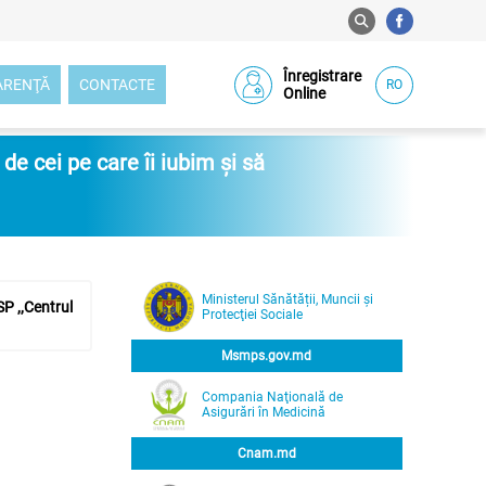
Înregistrare
ARENŢĂ
CONTACTE
RO
Online
e cei pe care îi iubim și să
Ministerul Sănătății, Muncii și
P ,,Centrul
Protecţiei Sociale
Msmps.gov.md
Compania Naţională de
Asigurări în Medicină
Cnam.md