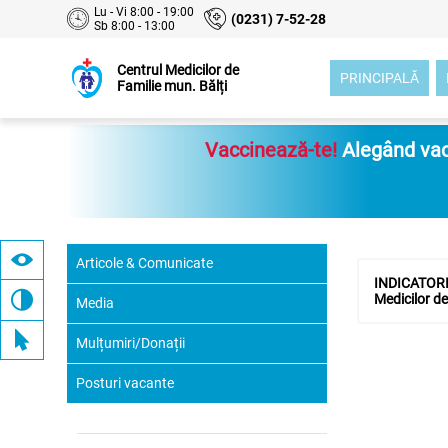
Lu - Vi 8:00 - 19:00
(0231) 7-52-28
Sb 8:00 - 13:00
Centrul Medicilor de
PRINCIPALĂ
Familie mun. Bălți
Vaccinează-te!
Alegând vacc
Articole & Comunicate
INDICATORII
Medicilor de
Media
Mulțumiri/Donații
Posturi vacante