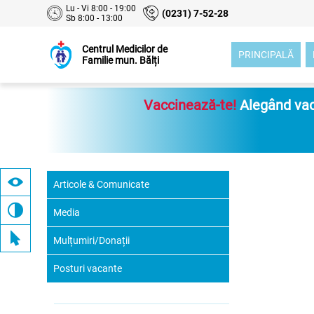
Lu - Vi 8:00 - 19:00
(0231) 7-52-28
Sb 8:00 - 13:00
Centrul Medicilor de
PRINCIPALĂ
Familie mun. Bălți
Vaccinează-te!
Alegând vacc
Articole & Comunicate
Media
Mulțumiri/Donații
Posturi vacante