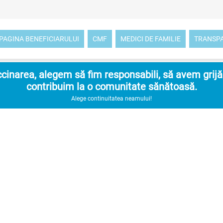
PAGINA BENEFICIARULUI
CMF
MEDICI DE FAMILIE
TRANSP
inarea, alegem să fim responsabili, să avem grijă d
contribuim la o comunitate sănătoasă.
Alege continuitatea neamului!