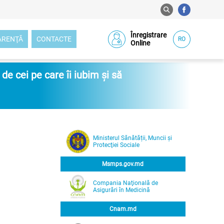
Înregistrare
ARENŢĂ
CONTACTE
RO
Online
e cei pe care îi iubim și să
Ministerul Sănătății, Muncii și
Protecţiei Sociale
Msmps.gov.md
Compania Naţională de
Asigurări în Medicină
Cnam.md