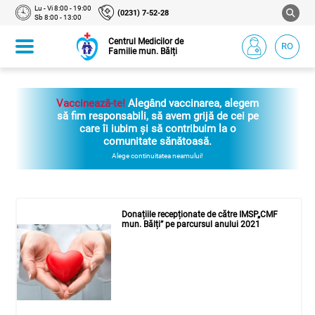
Lu - Vi 8:00 - 19:00
(0231) 7-52-28
Sb 8:00 - 13:00
Centrul Medicilor de
RO
Familie mun. Bălți
Vaccinează-te!
Alegând vaccinarea, alegem
să fim responsabili, să avem grijă de cei pe
care îi iubim și să contribuim la o
comunitate sănătoasă.
Alege continuitatea neamului!
Donațiile recepționate de către IMSP„CMF
mun. Bălți” pe parcursul anului 2021