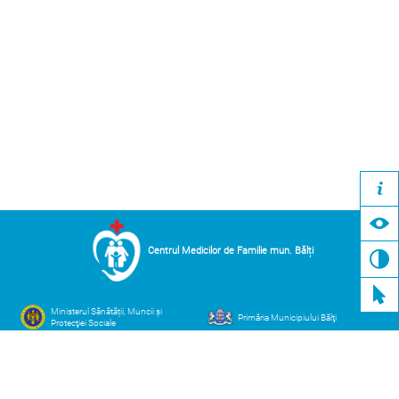
Centrul Medicilor de Familie mun. Bălți
Ministerul Sănătății, Muncii și
Primăria Municipiului Bălţi
Protecţiei Sociale
Compania Naţională de Asigurări
Casa Națională de Asigurări
în Medicină
Sociale
Adresa
Contacte