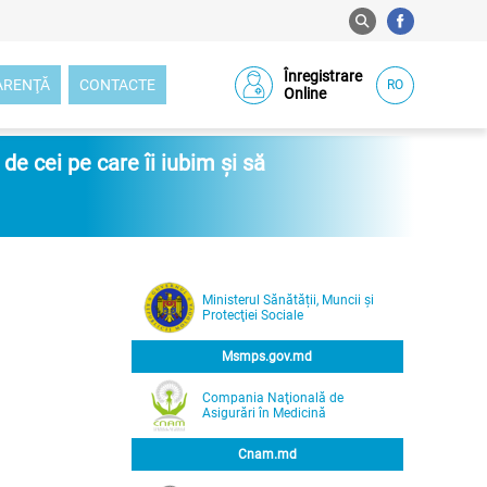
Înregistrare
ARENŢĂ
CONTACTE
RO
Online
e cei pe care îi iubim și să
Ministerul Sănătății, Muncii și
Protecţiei Sociale
Msmps.gov.md
Compania Naţională de
Asigurări în Medicină
Cnam.md