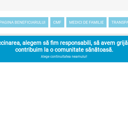
PAGINA BENEFICIARULUI
CMF
MEDICI DE FAMILIE
TRANSP
inarea, alegem să fim responsabili, să avem grijă d
contribuim la o comunitate sănătoasă.
Alege continuitatea neamului!