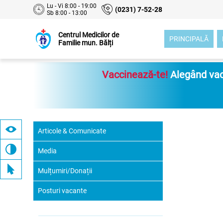
Lu - Vi 8:00 - 19:00
(0231) 7-52-28
Sb 8:00 - 13:00
Centrul Medicilor de
PRINCIPALĂ
Familie mun. Bălți
Vaccinează-te!
Alegând vacc
Articole & Comunicate
Media
Mulțumiri/Donații
Posturi vacante