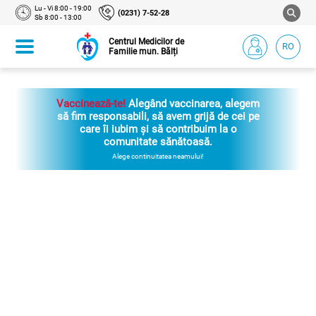
Lu - Vi 8:00 - 19:00
(0231) 7-52-28
Sb 8:00 - 13:00
Centrul Medicilor de
RO
Familie mun. Bălți
Vaccinează-te!
Alegând vaccinarea, alegem
să fim responsabili, să avem grijă de cei pe
care îi iubim și să contribuim la o
comunitate sănătoasă.
Alege continuitatea neamului!