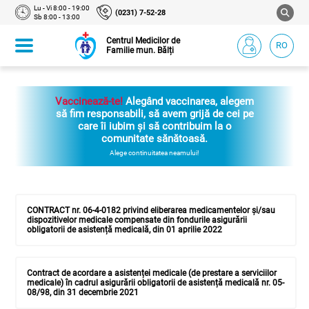
Lu - Vi 8:00 - 19:00
(0231) 7-52-28
Sb 8:00 - 13:00
Centrul Medicilor de
RO
Familie mun. Bălți
Vaccinează-te!
Alegând vaccinarea, alegem
să fim responsabili, să avem grijă de cei pe
care îi iubim și să contribuim la o
comunitate sănătoasă.
Alege continuitatea neamului!
CONTRACT nr. 06-4-0182 privind eliberarea medicamentelor și/sau
dispozitivelor medicale compensate din fondurile asigurării
obligatorii de asistență medicală, din 01 aprilie 2022
Contract de acordare a asistenței medicale (de prestare a serviciilor
medicale) în cadrul asigurării obligatorii de asistență medicală nr. 05-
08/98, din 31 decembrie 2021