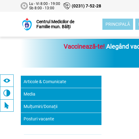
Lu - Vi 8:00 - 19:00
(0231) 7-52-28
Sb 8:00 - 13:00
Centrul Medicilor de
PRINCIPALĂ
Familie mun. Bălți
Vaccinează-te!
Alegând vacc
Articole & Comunicate
Media
Mulțumiri/Donații
Posturi vacante