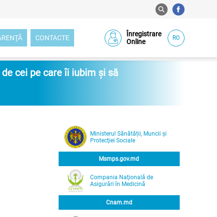
Înregistrare
ARENŢĂ
CONTACTE
RO
Online
e cei pe care îi iubim și să
Ministerul Sănătății, Muncii și
Protecţiei Sociale
Msmps.gov.md
Compania Naţională de
Asigurări în Medicină
Cnam.md