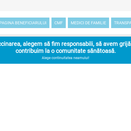
PAGINA BENEFICIARULUI
CMF
MEDICI DE FAMILIE
TRANSP
inarea, alegem să fim responsabili, să avem grijă d
contribuim la o comunitate sănătoasă.
Alege continuitatea neamului!