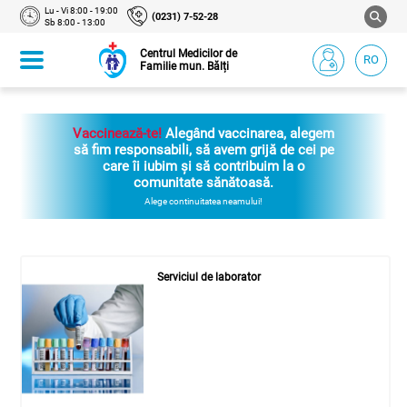
Lu - Vi 8:00 - 19:00
(0231) 7-52-28
Sb 8:00 - 13:00
Centrul Medicilor de
RO
Familie mun. Bălți
Vaccinează-te!
Alegând vaccinarea, alegem
să fim responsabili, să avem grijă de cei pe
care îi iubim și să contribuim la o
comunitate sănătoasă.
Alege continuitatea neamului!
Serviciul de laborator