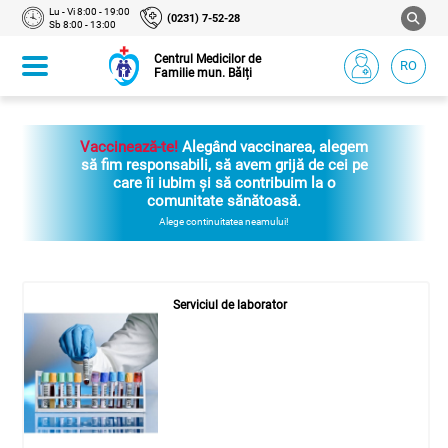
Lu - Vi 8:00 - 19:00
(0231) 7-52-28
Sb 8:00 - 13:00
Centrul Medicilor de
RO
Familie mun. Bălți
Vaccinează-te!
Alegând vaccinarea, alegem
să fim responsabili, să avem grijă de cei pe
care îi iubim și să contribuim la o
comunitate sănătoasă.
Alege continuitatea neamului!
Serviciul de laborator