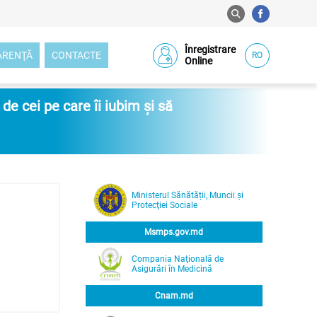
Înregistrare
ARENŢĂ
CONTACTE
RO
Online
e cei pe care îi iubim și să
Ministerul Sănătății, Muncii și
Protecţiei Sociale
Msmps.gov.md
Compania Naţională de
Asigurări în Medicină
Cnam.md