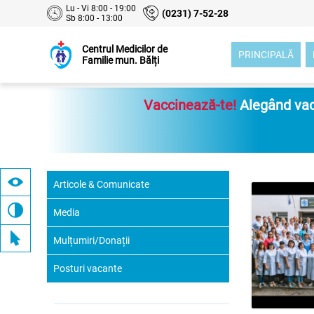
Lu - Vi 8:00 - 19:00
(0231) 7-52-28
Sb 8:00 - 13:00
Centrul Medicilor de
PRINCIPALĂ
Familie mun. Bălți
Vaccinează-te!
Alegând vacc
Articole & Comunicate
Media
Mulțumiri/Donații
Posturi vacante