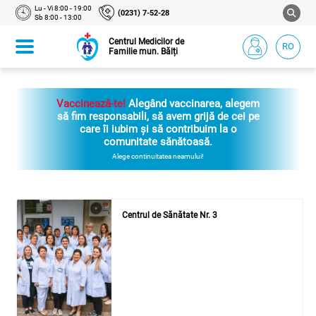
Lu - Vi 8:00 - 19:00
(0231) 7-52-28
Sb 8:00 - 13:00
Centrul Medicilor de
RO
Familie mun. Bălți
Vaccinează-te!
Alegând vaccinarea, alegem
să fim responsabili, să avem grijă de cei pe
care îi iubim și să contribuim la o
comunitate sănătoasă.
Alege continuitatea neamului!
Centrul de Sănătate Nr. 3