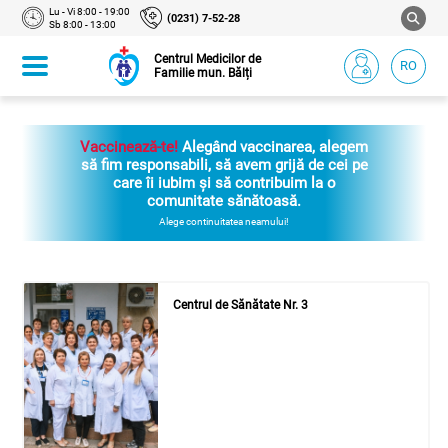
Lu - Vi 8:00 - 19:00
(0231) 7-52-28
Sb 8:00 - 13:00
Centrul Medicilor de
RO
Familie mun. Bălți
Vaccinează-te!
Alegând vaccinarea, alegem
să fim responsabili, să avem grijă de cei pe
care îi iubim și să contribuim la o
comunitate sănătoasă.
Alege continuitatea neamului!
Centrul de Sănătate Nr. 3