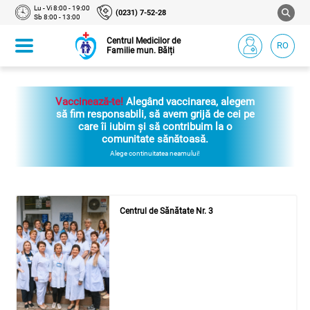
Lu - Vi 8:00 - 19:00
(0231) 7-52-28
Sb 8:00 - 13:00
Centrul Medicilor de
RO
Familie mun. Bălți
Vaccinează-te!
Alegând vaccinarea, alegem
să fim responsabili, să avem grijă de cei pe
care îi iubim și să contribuim la o
comunitate sănătoasă.
Alege continuitatea neamului!
Centrul de Sănătate Nr. 3