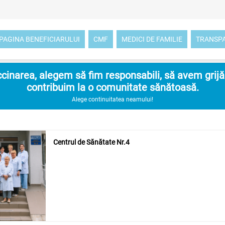
PAGINA BENEFICIARULUI
CMF
MEDICI DE FAMILIE
TRANSP
inarea, alegem să fim responsabili, să avem grijă d
contribuim la o comunitate sănătoasă.
Alege continuitatea neamului!
Centrul de Sănătate Nr.4