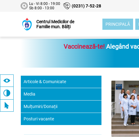
Lu - Vi 8:00 - 19:00
(0231) 7-52-28
Sb 8:00 - 13:00
Centrul Medicilor de
PRINCIPALĂ
Familie mun. Bălți
Vaccinează-te!
Alegând vacc
Articole & Comunicate
Media
Mulțumiri/Donații
Posturi vacante