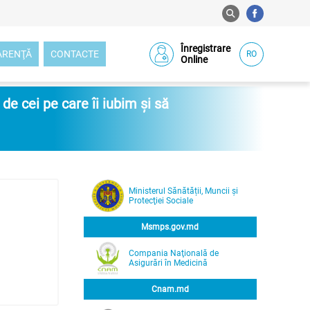
Înregistrare
ARENŢĂ
CONTACTE
RO
Online
e cei pe care îi iubim și să
Ministerul Sănătății, Muncii și
Protecţiei Sociale
Msmps.gov.md
Compania Naţională de
Asigurări în Medicină
Cnam.md