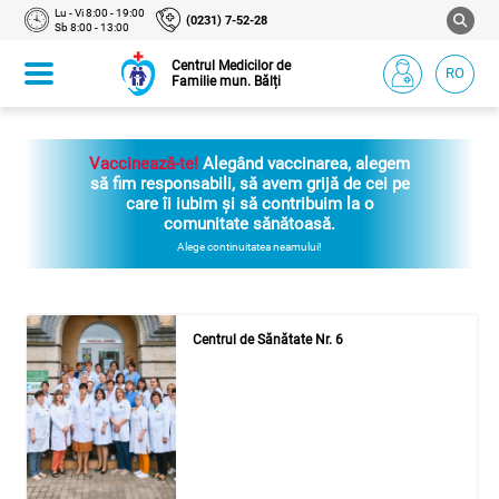
Lu - Vi 8:00 - 19:00
(0231) 7-52-28
Sb 8:00 - 13:00
Centrul Medicilor de
RO
Familie mun. Bălți
Vaccinează-te!
Alegând vaccinarea, alegem
să fim responsabili, să avem grijă de cei pe
care îi iubim și să contribuim la o
comunitate sănătoasă.
Alege continuitatea neamului!
Centrul de Sănătate Nr. 6